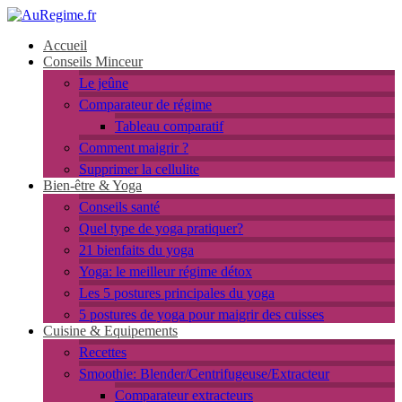
Accueil
Conseils Minceur
Le jeûne
Comparateur de régime
Tableau comparatif
Comment maigrir ?
Supprimer la cellulite
Bien-être & Yoga
Conseils santé
Quel type de yoga pratiquer?
21 bienfaits du yoga
Yoga: le meilleur régime détox
Les 5 postures principales du yoga
5 postures de yoga pour maigrir des cuisses
Cuisine & Equipements
Recettes
Smoothie: Blender/Centrifugeuse/Extracteur
Comparateur extracteurs