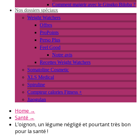
Comment maigrir avec le Gingko Biloba ?
Nos dossiers spéciaux
Weight Watchers
Offres
ProPoints
Perso Plus
Feel Good
Notre avis
Recettes Weight Watchers
Somatoline Cosmetic
XLS Medical
Spiruline
Compteur calories Fitness +
Jiaogulan
Home
→
Santé
→
L’oignon, un légume négligé et pourtant très bon
pour la santé !