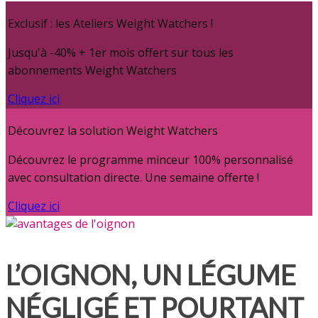
Exclusif : les Ateliers Weight Watchers !
Jusqu'à -40% + 1er mois offert sur tous les
abonnements Weight Watchers
Cliquez ici
Découvrez la solution Weight Watchers
Découvrez le programme minceur 100% personnalisé
avec consultation directe. Une semaine offerte !
Cliquez ici
L’OIGNON, UN LÉGUME
NÉGLIGÉ ET POURTANT