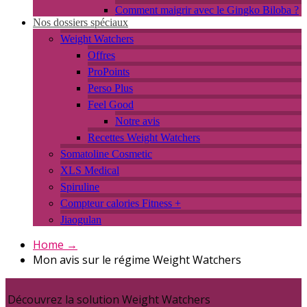
Comment maigrir avec le Gingko Biloba ?
Nos dossiers spéciaux
Weight Watchers
Offres
ProPoints
Perso Plus
Feel Good
Notre avis
Recettes Weight Watchers
Somatoline Cosmetic
XLS Medical
Spiruline
Compteur calories Fitness +
Jiaogulan
Home
→
Mon avis sur le régime Weight Watchers
Découvrez la solution Weight Watchers