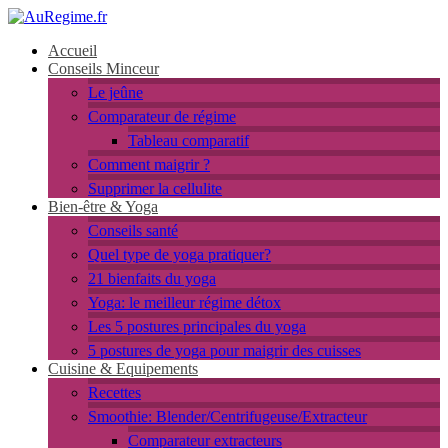
Accueil
Conseils Minceur
Le jeûne
Comparateur de régime
Tableau comparatif
Comment maigrir ?
Supprimer la cellulite
Bien-être & Yoga
Conseils santé
Quel type de yoga pratiquer?
21 bienfaits du yoga
Yoga: le meilleur régime détox
Les 5 postures principales du yoga
5 postures de yoga pour maigrir des cuisses
Cuisine & Equipements
Recettes
Smoothie: Blender/Centrifugeuse/Extracteur
Comparateur extracteurs