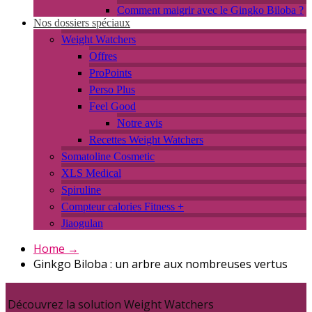
Comment maigrir avec le Gingko Biloba ?
Nos dossiers spéciaux
Weight Watchers
Offres
ProPoints
Perso Plus
Feel Good
Notre avis
Recettes Weight Watchers
Somatoline Cosmetic
XLS Medical
Spiruline
Compteur calories Fitness +
Jiaogulan
Home
→
Ginkgo Biloba : un arbre aux nombreuses vertus
Découvrez la solution Weight Watchers