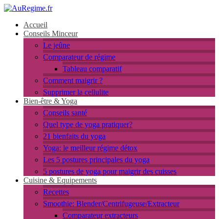
Accueil
Conseils Minceur
Le jeûne
Comparateur de régime
Tableau comparatif
Comment maigrir ?
Supprimer la cellulite
Bien-être & Yoga
Conseils santé
Quel type de yoga pratiquer?
21 bienfaits du yoga
Yoga: le meilleur régime détox
Les 5 postures principales du yoga
5 postures de yoga pour maigrir des cuisses
Cuisine & Equipements
Recettes
Smoothie: Blender/Centrifugeuse/Extracteur
Comparateur extracteurs