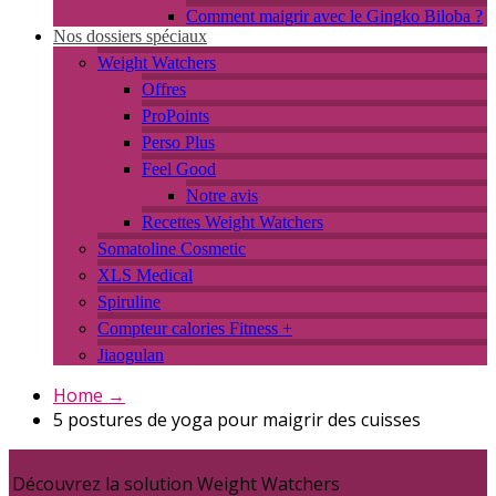
Comment maigrir avec le Gingko Biloba ?
Nos dossiers spéciaux
Weight Watchers
Offres
ProPoints
Perso Plus
Feel Good
Notre avis
Recettes Weight Watchers
Somatoline Cosmetic
XLS Medical
Spiruline
Compteur calories Fitness +
Jiaogulan
Home
→
5 postures de yoga pour maigrir des cuisses
Découvrez la solution Weight Watchers