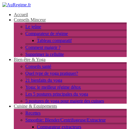
Accueil
Conseils Minceur
Le jeûne
Comparateur de régime
Tableau comparatif
Comment maigrir ?
Supprimer la cellulite
Bien-être & Yoga
Conseils santé
Quel type de yoga pratiquer?
21 bienfaits du yoga
Yoga: le meilleur régime détox
Les 5 postures principales du yoga
5 postures de yoga pour maigrir des cuisses
Cuisine & Equipements
Recettes
Smoothie: Blender/Centrifugeuse/Extracteur
Comparateur extracteurs