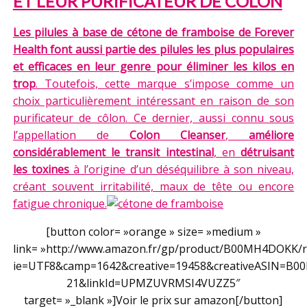
ET LEUR PURIFICATEUR DE CÔLON
Les pilules à base de cétone de framboise de Forever
Health font aussi partie des pilules les plus populaires
et efficaces en leur genre pour éliminer les kilos en
trop
. Toutefois, cette marque s’impose comme un
choix particulièrement intéressant en raison de son
purificateur de côlon. Ce dernier, aussi connu sous
l’appellation de
Colon Cleanser
,
améliore
considérablement le transit intestinal
, en
détruisant
les toxines
à l’origine d’un déséquilibre à son niveau,
créant souvent irritabilité, maux de tête ou encore
fatigue chronique.
[button color= »orange » size= »medium »
link= »http://www.amazon.fr/gp/product/B00MH4DOKK/ref
ie=UTF8&camp=1642&creative=19458&creativeASIN=B0
21&linkId=UPMZUVRMSI4VUZZ5″
target= »_blank »]Voir le prix sur amazon[/button]