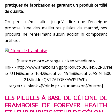
pratiques de fabrication et garantit un produit certifié
de qualité.
On peut même aller jusqu’à dire que l’enseigne
propose l’une des meilleures pilules du marché, ses
produits ne renfermant aucun additif ni composant
artificiel.
[button color= »orange » size= »medium »
link= »http://www.amazon.fr/gp/product/B00IN962RU/ref=
ie=UTF8&camp=1642&creative=19458&creativeASIN=B0
21&linkId=Q5T7ATOEXAWISTWF »
target= »_blank »]Voir le prix sur amazon[/button]
LES PILULES À BASE DE CÉTONE DE
FRAMBOISE DE FOREVER HEALTH