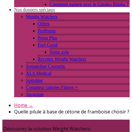
Comment maigrir avec le Gingko Biloba ?
Nos dossiers spéciaux
Weight Watchers
Offres
ProPoints
Perso Plus
Feel Good
Notre avis
Recettes Weight Watchers
Somatoline Cosmetic
XLS Medical
Spiruline
Compteur calories Fitness +
Jiaogulan
Home
→
Quelle pilule à base de cétone de framboise choisir ?
Découvrez la solution Weight Watchers