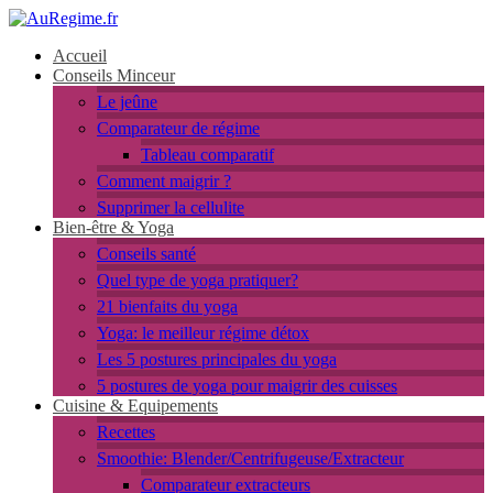
Accueil
Conseils Minceur
Le jeûne
Comparateur de régime
Tableau comparatif
Comment maigrir ?
Supprimer la cellulite
Bien-être & Yoga
Conseils santé
Quel type de yoga pratiquer?
21 bienfaits du yoga
Yoga: le meilleur régime détox
Les 5 postures principales du yoga
5 postures de yoga pour maigrir des cuisses
Cuisine & Equipements
Recettes
Smoothie: Blender/Centrifugeuse/Extracteur
Comparateur extracteurs