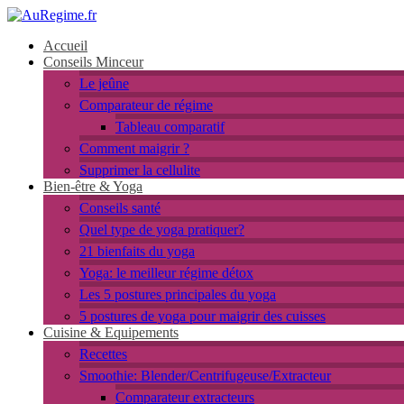
Accueil
Conseils Minceur
Le jeûne
Comparateur de régime
Tableau comparatif
Comment maigrir ?
Supprimer la cellulite
Bien-être & Yoga
Conseils santé
Quel type de yoga pratiquer?
21 bienfaits du yoga
Yoga: le meilleur régime détox
Les 5 postures principales du yoga
5 postures de yoga pour maigrir des cuisses
Cuisine & Equipements
Recettes
Smoothie: Blender/Centrifugeuse/Extracteur
Comparateur extracteurs