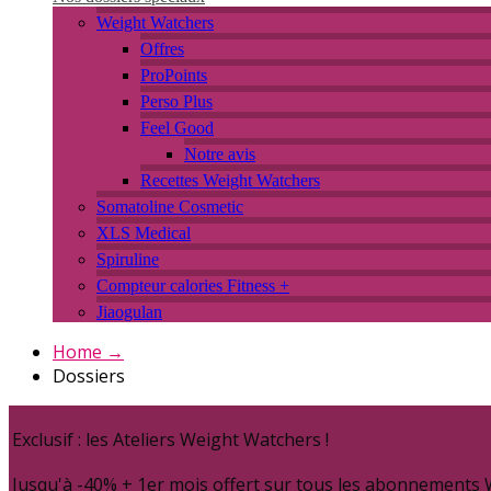
Weight Watchers
Offres
ProPoints
Perso Plus
Feel Good
Notre avis
Recettes Weight Watchers
Somatoline Cosmetic
XLS Medical
Spiruline
Compteur calories Fitness +
Jiaogulan
Home
→
Dossiers
Exclusif : les Ateliers Weight Watchers !
Jusqu'à -40% + 1er mois offert sur tous les abonnements