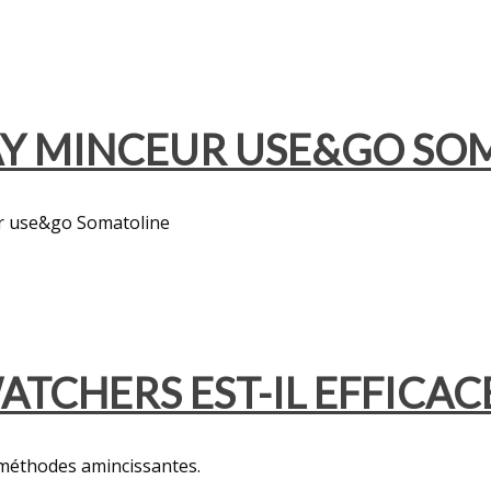
RAY MINCEUR USE&GO SO
ur use&go Somatoline
CHERS EST-IL EFFICACE
 méthodes amincissantes.