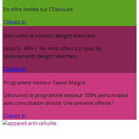
En offre limitée sur CDiscount
Cliquez ici
Découvrez la solution Weight Watchers
Jusqu'à -40% + 1er mois offert sur tous les
abonnements Weight Watchers
Cliquez ici
Programme minceur Savoir Maigrir
Découvrez le programme minceur 100% personnalisé
avec consultation directe. Une semaine offerte !
Cliquez ici