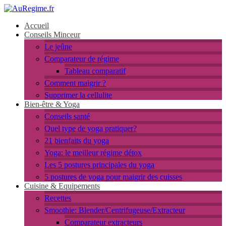
Accueil
Conseils Minceur
Le jeûne
Comparateur de régime
Tableau comparatif
Comment maigrir ?
Supprimer la cellulite
Bien-être & Yoga
Conseils santé
Quel type de yoga pratiquer?
21 bienfaits du yoga
Yoga: le meilleur régime détox
Les 5 postures principales du yoga
5 postures de yoga pour maigrir des cuisses
Cuisine & Equipements
Recettes
Smoothie: Blender/Centrifugeuse/Extracteur
Comparateur extracteurs