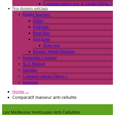
Comment maigrir avec le Gingko Biloba ?
Nos dossiers spéciaux
Weight Watchers
Offres
ProPoints
Perso Plus
Feel Good
Notre avis
Recettes Weight Watchers
Somatoline Cosmetic
XLS Medical
Spiruline
Compteur calories Fitness +
Jiaogulan
Home
→
Comparatif masseur anti-cellulite
Les Meilleures Ventouses Anti-Cellulites