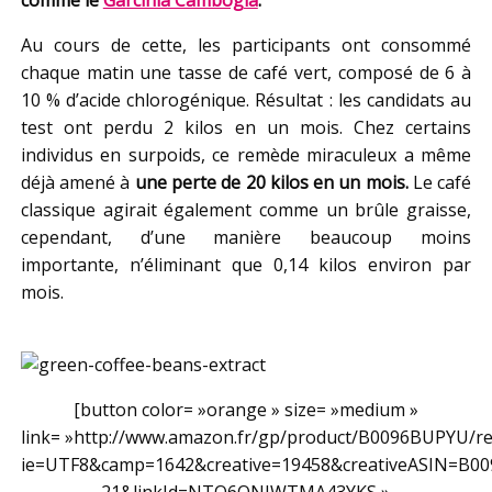
Au cours de cette, les participants ont consommé
chaque matin une tasse de café vert, composé de 6 à
10 % d’acide chlorogénique. Résultat : les candidats au
test ont perdu 2 kilos en un mois. Chez certains
individus en surpoids, ce remède miraculeux a même
déjà amené à
une perte de 20 kilos en un mois.
Le café
classique agirait également comme un brûle graisse,
cependant, d’une manière beaucoup moins
importante, n’éliminant que 0,14 kilos environ par
mois.
[button color= »orange » size= »medium »
link= »http://www.amazon.fr/gp/product/B0096BUPYU/ref
ie=UTF8&camp=1642&creative=19458&creativeASIN=B0
21&linkId=NTO6ONJWTMA43YKS »