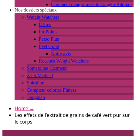
Comment maigrir avec le Gingko Biloba ?
Nos dossiers spéciaux
Weight Watchers
Offres
ProPoints
Perso Plus
Feel Good
Notre avis
Recettes Weight Watchers
Somatoline Cosmetic
XLS Medical
Spiruline
Compteur calories Fitness +
Jiaogulan
Home
→
Les effets de l’extrait de grains de café vert pur sur
le corps