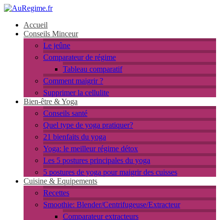
Accueil
Conseils Minceur
Le jeûne
Comparateur de régime
Tableau comparatif
Comment maigrir ?
Supprimer la cellulite
Bien-être & Yoga
Conseils santé
Quel type de yoga pratiquer?
21 bienfaits du yoga
Yoga: le meilleur régime détox
Les 5 postures principales du yoga
5 postures de yoga pour maigrir des cuisses
Cuisine & Equipements
Recettes
Smoothie: Blender/Centrifugeuse/Extracteur
Comparateur extracteurs