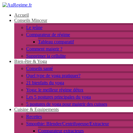
Accueil
Conseils Minceur
Le jeûne
Comparateur de régime
Tableau comparatif
Comment maigrir ?
Supprimer la cellulite
Bien-être & Yoga
Conseils santé
Quel type de yoga pratiquer?
21 bienfaits du yoga
Yoga: le meilleur régime détox
Les 5 postures principales du yoga
5 postures de yoga pour maigrir des cuisses
Cuisine & Equipements
Recettes
Smoothie: Blender/Centrifugeuse/Extracteur
Comparateur extracteurs