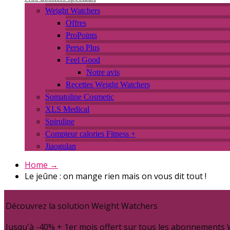
Weight Watchers
Offres
ProPoints
Perso Plus
Feel Good
Notre avis
Recettes Weight Watchers
Somatoline Cosmetic
XLS Medical
Spiruline
Compteur calories Fitness +
Jiaogulan
Home
→
Le jeûne : on mange rien mais on vous dit tout !
Découvrez la solution Weight Watchers
Jusqu'à -40% + 1er mois offert sur tous les abonnements