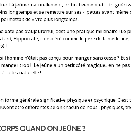
tent à jeûner naturellement, instinctivement et … ils guériss
s longtemps et se remettre sur ses 4 pattes avant même que
i permettait de vivre plus longtemps.
e date pas d’aujourd’hui, c’est une pratique millénaire ! Le 
 tard, Hippocrate, considéré comme le père de la médecine, con
té !
 si l’homme n’était pas conçu pour manger sans cesse ? Et s
’à manger trop ! Le jeûne a un petit côté magique…en ne pas 
à outils naturelle !
en forme générale significative physique et psychique. C’est
uvent être différentes selon chacun de nous : physiques, thér
 CORPS QUAND ON JEÛNE ?