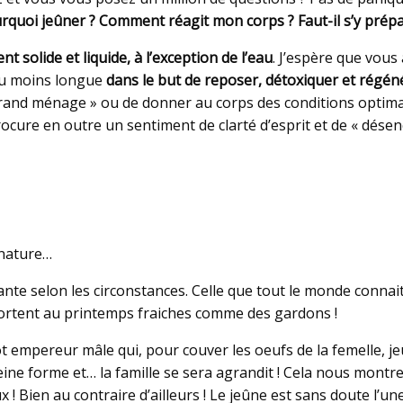
Pourquoi jeûner ? Comment réagit mon corps ? Faut-il s’y pr
 solide et liquide, à l’exception de l’eau
. J’espère que vous 
ou moins longue
dans le but de reposer, détoxiquer et régén
grand ménage » ou de donner au corps des conditions optima
l procure en outre un sentiment de clarté d’esprit et de « dé
 nature…
ante selon les circonstances. Celle que tout le monde connai
sortent au printemps fraiches comme des gardons !
t empereur mâle qui, pour couver les oeufs de la femelle, j
pleine forme et… la famille se sera agrandit ! Cela nous montr
x ! Bien au contraire d’ailleurs ! Le jeûne est sans doute l’