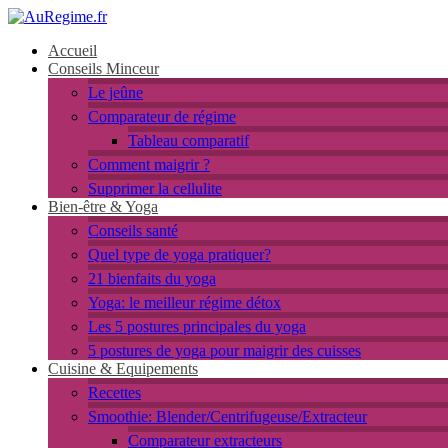
Accueil
Conseils Minceur
Le jeûne
Comparateur de régime
Tableau comparatif
Comment maigrir ?
Supprimer la cellulite
Bien-être & Yoga
Conseils santé
Quel type de yoga pratiquer?
21 bienfaits du yoga
Yoga: le meilleur régime détox
Les 5 postures principales du yoga
5 postures de yoga pour maigrir des cuisses
Cuisine & Equipements
Recettes
Smoothie: Blender/Centrifugeuse/Extracteur
Comparateur extracteurs