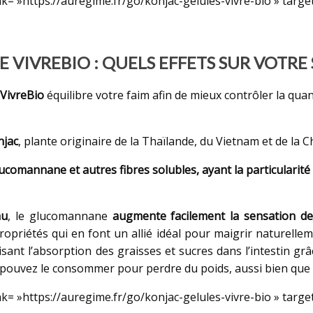
k= »https://auregime.fr/go/konjac-gelules-vivre-bio » targe
 VIVREBIO : QUELS EFFETS SUR VOTRE
 VivreBio
équilibre votre faim afin de mieux contrôler la qu
njac
, plante originaire de la Thaïlande, du Vietnam et de la C
glucomannane et autres fibres solubles, ayant la particularité
au
, le glucomannane
augmente facilement la sensation de
opriétés qui en font un allié idéal pour maigrir naturelleme
sant l’absorption des graisses et sucres dans l’intestin grâc
 pouvez le consommer pour perdre du poids, aussi bien que p
k= »https://auregime.fr/go/konjac-gelules-vivre-bio » targe