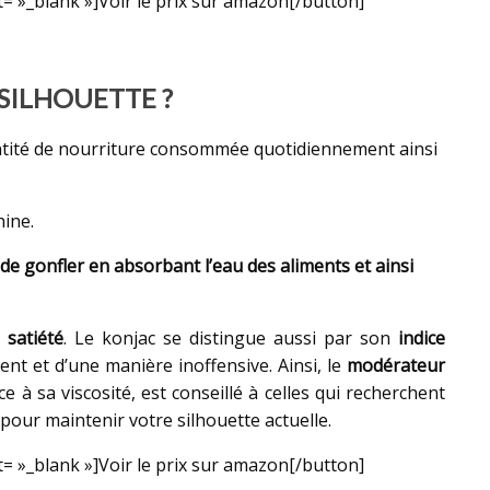
t= »_blank »]Voir le prix sur amazon[/button]
 SILHOUETTE ?
antité de nourriture consommée quotidiennement ainsi
hine.
 de gonfler en absorbant l’eau des aliments et ainsi
 satiété
. Le konjac se distingue aussi par son
indice
nt et d’une manière inoffensive. Ainsi, le
modérateur
e à sa viscosité, est conseillé à celles qui recherchent
our maintenir votre silhouette actuelle.
t= »_blank »]Voir le prix sur amazon[/button]