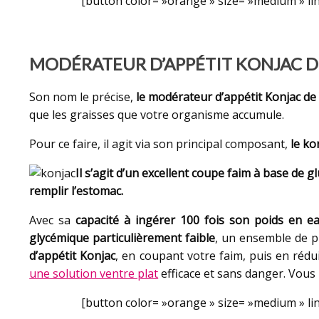
[button color= »orange » size= »medium » lin
MODÉRATEUR D’APPÉTIT KONJAC DE
Son nom le précise,
le modérateur d’appétit Konjac de
que les graisses que votre organisme accumule.
Pour ce faire, il agit via son principal composant,
le ko
Il s’agit d’un excellent coupe faim à base de 
remplir l’estomac.
Avec sa
capacité à ingérer 100 fois son poids en e
glycémique particulièrement faible
, un ensemble de pr
d’appétit Konjac
, en coupant votre faim, puis en rédui
une solution ventre plat
efficace et sans danger. Vous
[button color= »orange » size= »medium » lin