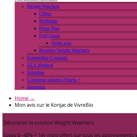
Weight Watchers
Offres
ProPoints
Perso Plus
Feel Good
Notre avis
Recettes Weight Watchers
Somatoline Cosmetic
XLS Medical
Spiruline
Compteur calories Fitness +
Jiaogulan
Home
→
Mon avis sur le Konjac de VivreBio
Découvrez la solution Weight Watchers
Jusqu'à -40% + 1er mois offert sur tous les abonnements