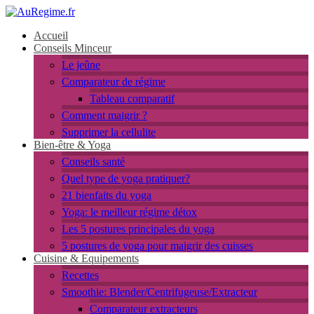
Accueil
Conseils Minceur
Le jeûne
Comparateur de régime
Tableau comparatif
Comment maigrir ?
Supprimer la cellulite
Bien-être & Yoga
Conseils santé
Quel type de yoga pratiquer?
21 bienfaits du yoga
Yoga: le meilleur régime détox
Les 5 postures principales du yoga
5 postures de yoga pour maigrir des cuisses
Cuisine & Equipements
Recettes
Smoothie: Blender/Centrifugeuse/Extracteur
Comparateur extracteurs