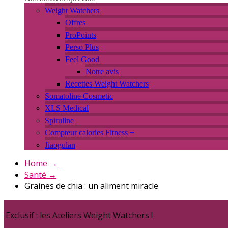
Weight Watchers
Offres
ProPoints
Perso Plus
Feel Good
Notre avis
Recettes Weight Watchers
Somatoline Cosmetic
XLS Medical
Spiruline
Compteur calories Fitness +
Jiaogulan
Home
→
Santé
→
Graines de chia : un aliment miracle
Exclusif : les Ateliers Weight Watchers !