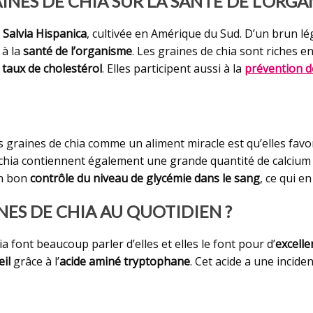
INES DE CHIA SUR LA SANTÉ DE L’ORG
Salvia Hispanica
, cultivée en Amérique du Sud. D’un brun lé
 à la
santé de l’organisme
. Les graines de chia sont riches e
 taux de cholestérol
. Elles participent aussi à la
prévention d
s graines de chia comme un aliment miracle est qu’elles fav
 chia contiennent également une grande quantité de calcium
un bon
contrôle du niveau de glycémie dans le sang
, ce qui e
S DE CHIA AU QUOTIDIEN ?
 font beaucoup parler d’elles et elles le font pour d’
excelle
il
grâce à l’
acide aminé tryptophane
. Cet acide a une incide