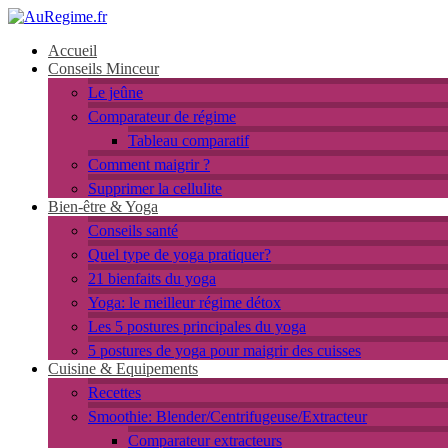
Accueil
Conseils Minceur
Le jeûne
Comparateur de régime
Tableau comparatif
Comment maigrir ?
Supprimer la cellulite
Bien-être & Yoga
Conseils santé
Quel type de yoga pratiquer?
21 bienfaits du yoga
Yoga: le meilleur régime détox
Les 5 postures principales du yoga
5 postures de yoga pour maigrir des cuisses
Cuisine & Equipements
Recettes
Smoothie: Blender/Centrifugeuse/Extracteur
Comparateur extracteurs