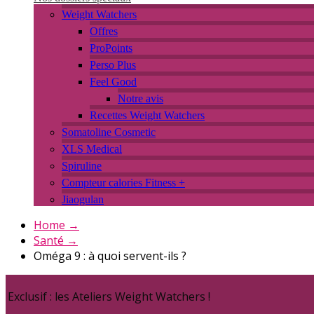
Weight Watchers
Offres
ProPoints
Perso Plus
Feel Good
Notre avis
Recettes Weight Watchers
Somatoline Cosmetic
XLS Medical
Spiruline
Compteur calories Fitness +
Jiaogulan
Home
→
Santé
→
Oméga 9 : à quoi servent-ils ?
Exclusif : les Ateliers Weight Watchers !