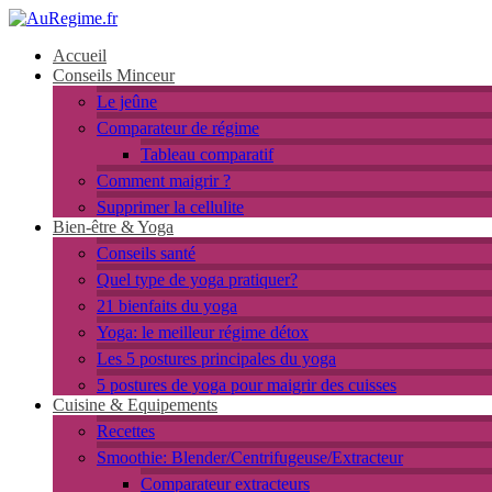
Accueil
Conseils Minceur
Le jeûne
Comparateur de régime
Tableau comparatif
Comment maigrir ?
Supprimer la cellulite
Bien-être & Yoga
Conseils santé
Quel type de yoga pratiquer?
21 bienfaits du yoga
Yoga: le meilleur régime détox
Les 5 postures principales du yoga
5 postures de yoga pour maigrir des cuisses
Cuisine & Equipements
Recettes
Smoothie: Blender/Centrifugeuse/Extracteur
Comparateur extracteurs