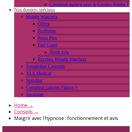
Comment maigrir avec le Gingko Biloba ?
Nos dossiers spéciaux
Weight Watchers
Offres
ProPoints
Perso Plus
Feel Good
Notre avis
Recettes Weight Watchers
Somatoline Cosmetic
XLS Medical
Spiruline
Compteur calories Fitness +
Jiaogulan
Home
→
Conseils
→
Maigrir avec l’hypnose : fonctionnement et avis