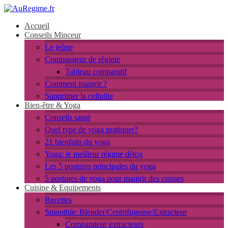
Accueil
Conseils Minceur
Le jeûne
Comparateur de régime
Tableau comparatif
Comment maigrir ?
Supprimer la cellulite
Bien-être & Yoga
Conseils santé
Quel type de yoga pratiquer?
21 bienfaits du yoga
Yoga: le meilleur régime détox
Les 5 postures principales du yoga
5 postures de yoga pour maigrir des cuisses
Cuisine & Equipements
Recettes
Smoothie: Blender/Centrifugeuse/Extracteur
Comparateur extracteurs