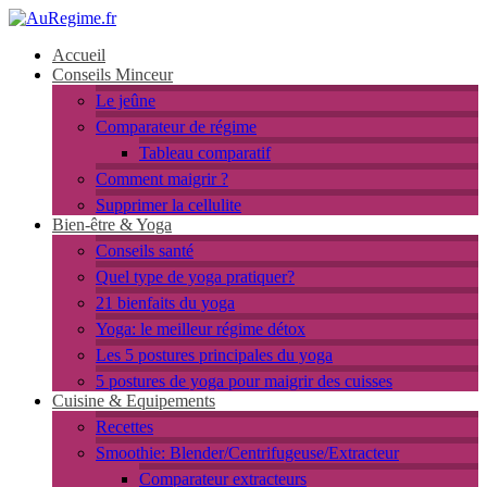
Accueil
Conseils Minceur
Le jeûne
Comparateur de régime
Tableau comparatif
Comment maigrir ?
Supprimer la cellulite
Bien-être & Yoga
Conseils santé
Quel type de yoga pratiquer?
21 bienfaits du yoga
Yoga: le meilleur régime détox
Les 5 postures principales du yoga
5 postures de yoga pour maigrir des cuisses
Cuisine & Equipements
Recettes
Smoothie: Blender/Centrifugeuse/Extracteur
Comparateur extracteurs