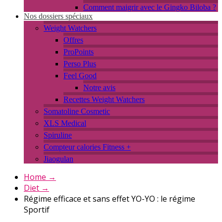
Comment maigrir avec le Gingko Biloba ?
Nos dossiers spéciaux
Weight Watchers
Offres
ProPoints
Perso Plus
Feel Good
Notre avis
Recettes Weight Watchers
Somatoline Cosmetic
XLS Medical
Spiruline
Compteur calories Fitness +
Jiaogulan
Home
→
Diet
→
Régime efficace et sans effet YO-YO : le régime
Sportif