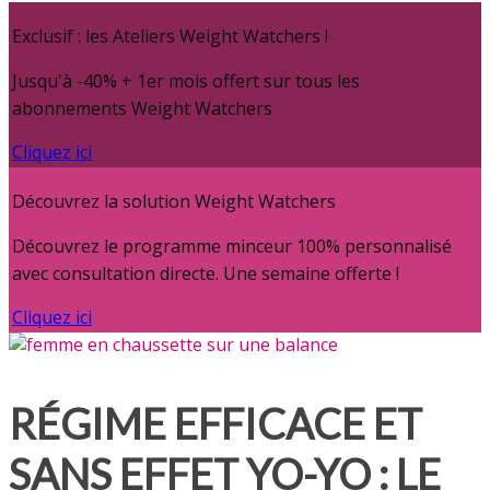
Exclusif : les Ateliers Weight Watchers !
Jusqu'à -40% + 1er mois offert sur tous les
abonnements Weight Watchers
Cliquez ici
Découvrez la solution Weight Watchers
Découvrez le programme minceur 100% personnalisé
avec consultation directe. Une semaine offerte !
Cliquez ici
RÉGIME EFFICACE ET
SANS EFFET YO-YO : LE