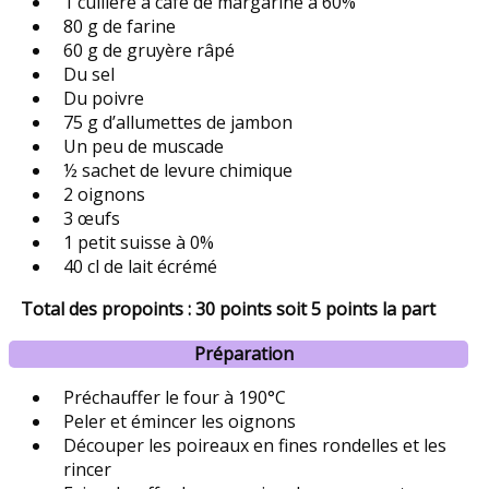
1 cuillère à café de margarine à 60%
80 g de farine
60 g de gruyère râpé
Du sel
Du poivre
75 g d’allumettes de jambon
Un peu de muscade
½ sachet de levure chimique
2 oignons
3 œufs
1 petit suisse à 0%
40 cl de lait écrémé
Total des propoints : 30 points soit 5 points la part
Préparation
Préchauffer le four à 190°C
Peler et émincer les oignons
Découper les poireaux en fines rondelles et les
rincer