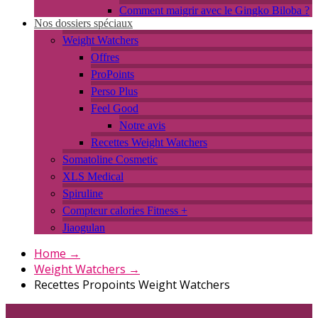
Comment maigrir avec le Gingko Biloba ?
Nos dossiers spéciaux
Weight Watchers
Offres
ProPoints
Perso Plus
Feel Good
Notre avis
Recettes Weight Watchers
Somatoline Cosmetic
XLS Medical
Spiruline
Compteur calories Fitness +
Jiaogulan
Home
→
Weight Watchers
→
Recettes Propoints Weight Watchers