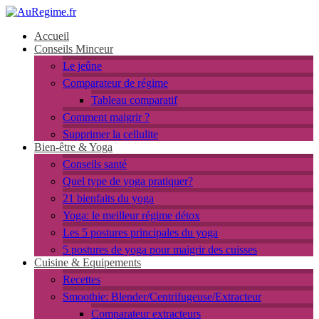
Accueil
Conseils Minceur
Le jeûne
Comparateur de régime
Tableau comparatif
Comment maigrir ?
Supprimer la cellulite
Bien-être & Yoga
Conseils santé
Quel type de yoga pratiquer?
21 bienfaits du yoga
Yoga: le meilleur régime détox
Les 5 postures principales du yoga
5 postures de yoga pour maigrir des cuisses
Cuisine & Equipements
Recettes
Smoothie: Blender/Centrifugeuse/Extracteur
Comparateur extracteurs