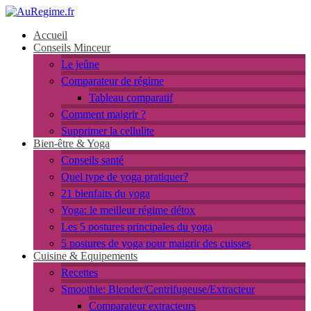
Accueil
Conseils Minceur
Le jeûne
Comparateur de régime
Tableau comparatif
Comment maigrir ?
Supprimer la cellulite
Bien-être & Yoga
Conseils santé
Quel type de yoga pratiquer?
21 bienfaits du yoga
Yoga: le meilleur régime détox
Les 5 postures principales du yoga
5 postures de yoga pour maigrir des cuisses
Cuisine & Equipements
Recettes
Smoothie: Blender/Centrifugeuse/Extracteur
Comparateur extracteurs