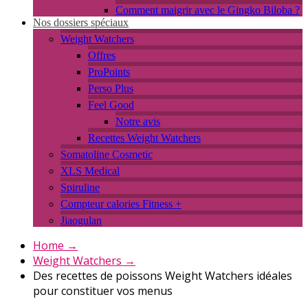
Comment maigrir avec le Gingko Biloba ?
Nos dossiers spéciaux
Weight Watchers
Offres
ProPoints
Perso Plus
Feel Good
Notre avis
Recettes Weight Watchers
Somatoline Cosmetic
XLS Medical
Spiruline
Compteur calories Fitness +
Jiaogulan
Home
→
Weight Watchers
→
Des recettes de poissons Weight Watchers idéales
pour constituer vos menus