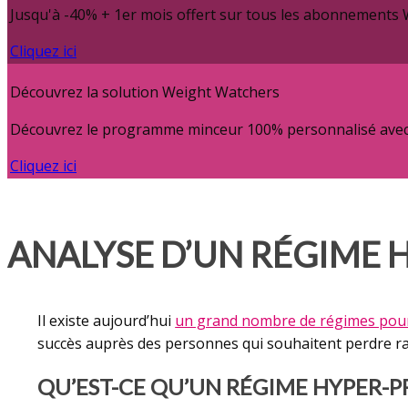
Jusqu'à -40% + 1er mois offert sur tous les abonnements
Cliquez ici
Découvrez la solution Weight Watchers
Découvrez le programme minceur 100% personnalisé avec c
Cliquez ici
ANALYSE D’UN RÉGIME 
Il existe aujourd’hui
un grand nombre de régimes pour
succès auprès des personnes qui souhaitent perdre rap
QU’EST-CE QU’UN RÉGIME HYPER-P