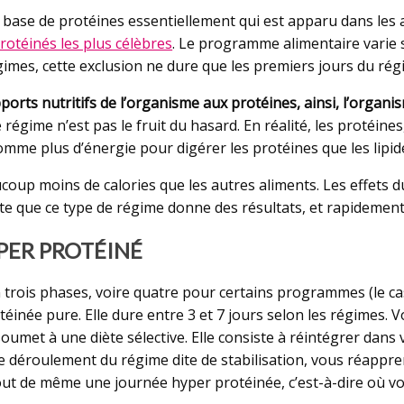
base de protéines essentiellement qui est apparu dans les an
rotéinés les plus célèbres
. Le programme alimentaire varie 
égimes, cette exclusion ne dure que les premiers jours du régi
apports nutritifs de l’organisme aux protéines, ainsi, l’orga
 régime n’est pas le fruit du hasard. En réalité, les protéine
me plus d’énergie pour digérer les protéines que les lipides 
coup moins de calories que les autres aliments. Les effets
e que ce type de régime donne des résultats, et rapidement d
PER PROTÉINÉ
rois phases, voire quatre pour certains programmes (le cas
otéinée pure. Elle dure entre 3 et 7 jours selon les régime
oumet à une diète sélective. Elle consiste à réintégrer dans
de déroulement du régime dite de stabilisation, vous réappr
out de même une journée hyper protéinée, c’est-à-dire où 