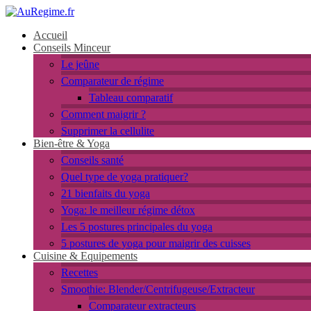
Accueil
Conseils Minceur
Le jeûne
Comparateur de régime
Tableau comparatif
Comment maigrir ?
Supprimer la cellulite
Bien-être & Yoga
Conseils santé
Quel type de yoga pratiquer?
21 bienfaits du yoga
Yoga: le meilleur régime détox
Les 5 postures principales du yoga
5 postures de yoga pour maigrir des cuisses
Cuisine & Equipements
Recettes
Smoothie: Blender/Centrifugeuse/Extracteur
Comparateur extracteurs