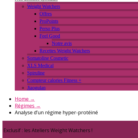
Weight Watchers
Offres
ProPoints
Perso Plus
Feel Good
Notre avis
Recettes Weight Watchers
Somatoline Cosmetic
XLS Medical
Spiruline
Compteur calories Fitness +
Jiaogulan
Home
→
Régimes
→
Analyse d’un régime hyper-protéiné
Exclusif : les Ateliers Weight Watchers !