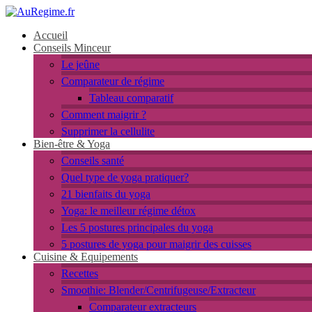
Accueil
Conseils Minceur
Le jeûne
Comparateur de régime
Tableau comparatif
Comment maigrir ?
Supprimer la cellulite
Bien-être & Yoga
Conseils santé
Quel type de yoga pratiquer?
21 bienfaits du yoga
Yoga: le meilleur régime détox
Les 5 postures principales du yoga
5 postures de yoga pour maigrir des cuisses
Cuisine & Equipements
Recettes
Smoothie: Blender/Centrifugeuse/Extracteur
Comparateur extracteurs