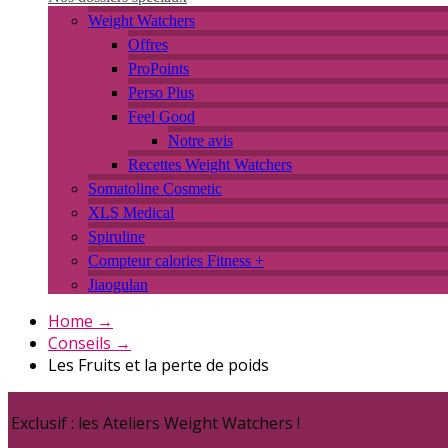
Weight Watchers
Offres
ProPoints
Perso Plus
Feel Good
Notre avis
Recettes Weight Watchers
Somatoline Cosmetic
XLS Medical
Spiruline
Compteur calories Fitness +
Jiaogulan
Home
→
Conseils
→
Les Fruits et la perte de poids
Exclusif : les Ateliers Weight Watchers !