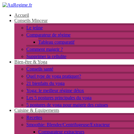
Accueil
Conseils Minceur
Le jeûne
Comparateur de régime
Tableau comparatif
Comment maigrir ?
Supprimer la cellulite
Bien-être & Yoga
Conseils santé
Quel type de yoga pratiquer?
21 bienfaits du yoga
Yoga: le meilleur régime détox
Les 5 postures principales du yoga
5 postures de yoga pour maigrir des cuisses
Cuisine & Equipements
Recettes
Smoothie: Blender/Centrifugeuse/Extracteur
Comparateur extracteurs