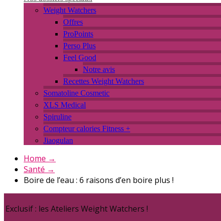
Weight Watchers
Offres
ProPoints
Perso Plus
Feel Good
Notre avis
Recettes Weight Watchers
Somatoline Cosmetic
XLS Medical
Spiruline
Compteur calories Fitness +
Jiaogulan
Home
→
Santé
→
Boire de l’eau : 6 raisons d’en boire plus !
Exclusif : les Ateliers Weight Watchers !