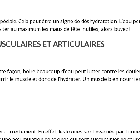
 spéciale. Cela peut être un signe de déshydratation. L’eau pe
 éviter au maximum les maux de tête inutiles, alors buvez !
SCULAIRES ET ARTICULAIRES
cette façon, boire beaucoup d’eau peut lutter contre les doul
urrir le muscle et donc de l’hydrater. Un muscle bien nourri 
correctement. En effet, lestoxines sont évacuée par l’urine e
une accumulation de toxines qui sont susceptibles de causer 